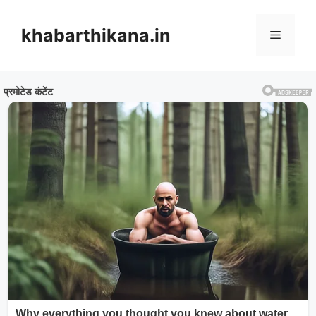
Skip
to
khabarthikana.in
Menu
content