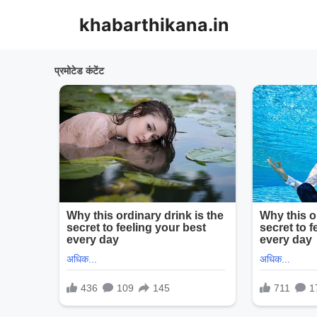
Skip
khabarthikana.in
to
content