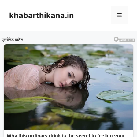
Skip
to
khabarthikana.in
Menu
content