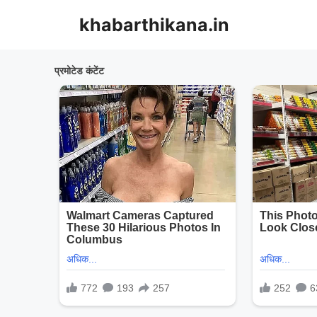
Skip
khabarthikana.in
to
content