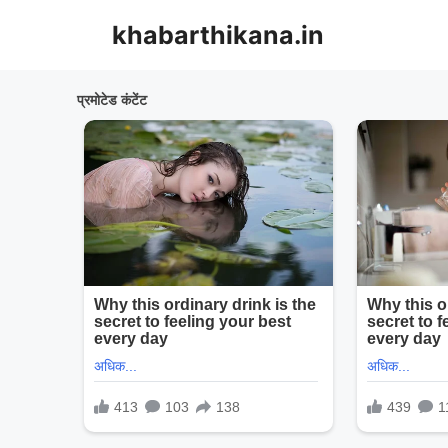
Skip
khabarthikana.in
to
content