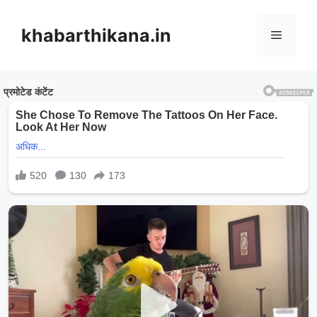
Skip
to
khabarthikana.in
Menu
content