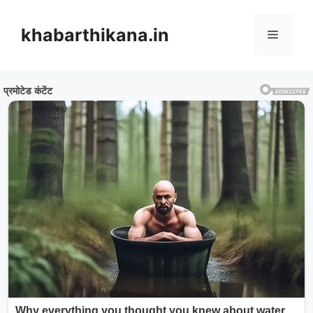
Skip
to
khabarthikana.in
Menu
content