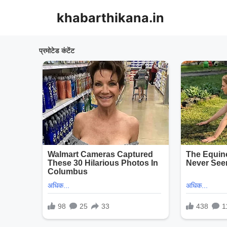
Skip
khabarthikana.in
to
content