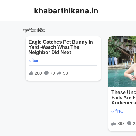
Skip
khabarthikana.in
to
content