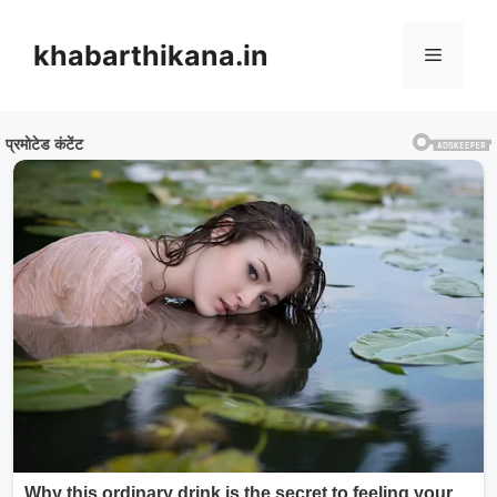
Skip
to
khabarthikana.in
Menu
content