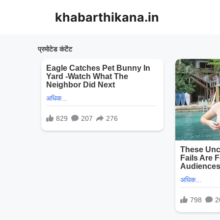
Skip
khabarthikana.in
to
content