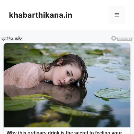
Skip
to
khabarthikana.in
Menu
content