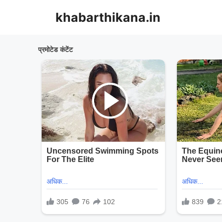
Skip
khabarthikana.in
to
content