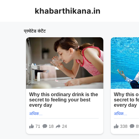
Skip
khabarthikana.in
to
content