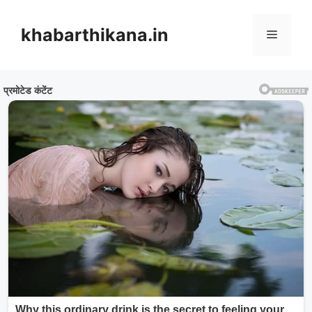
Skip
to
khabarthikana.in
Menu
content