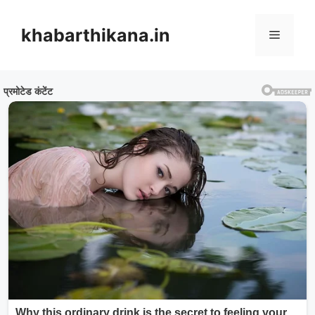
Skip
to
khabarthikana.in
Menu
content