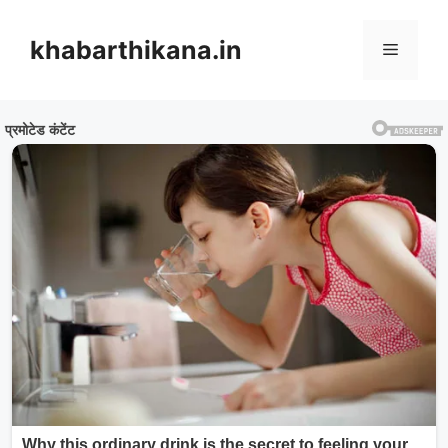
Skip
to
khabarthikana.in
Menu
content