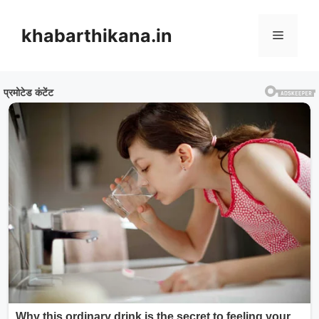
Skip
to
khabarthikana.in
Menu
content