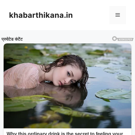
Skip
to
khabarthikana.in
Menu
content