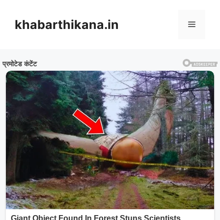
Skip
to
khabarthikana.in
Menu
content