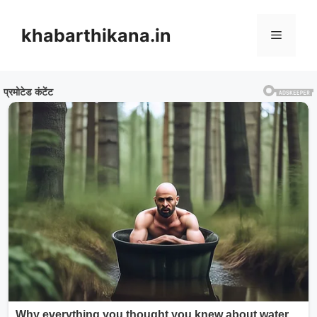
Skip
to
khabarthikana.in
Menu
content