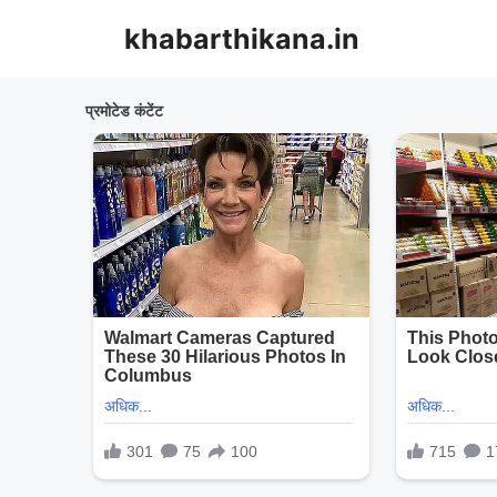
Skip
khabarthikana.in
to
content