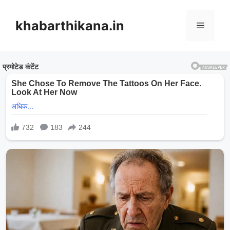
Skip
to
khabarthikana.in
Menu
content