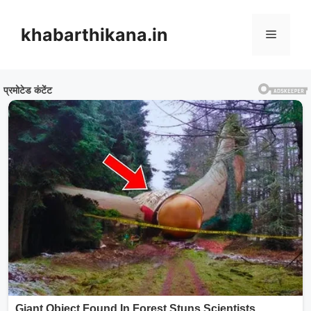
Skip
to
khabarthikana.in
Menu
content