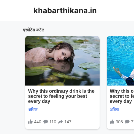
Skip
khabarthikana.in
to
content