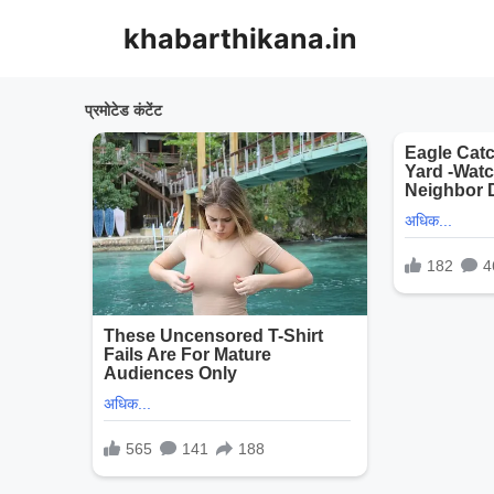
Skip
khabarthikana.in
to
content