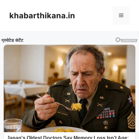
Skip
to
khabarthikana.in
Menu
content