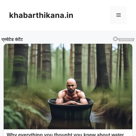
Skip
to
khabarthikana.in
Menu
content