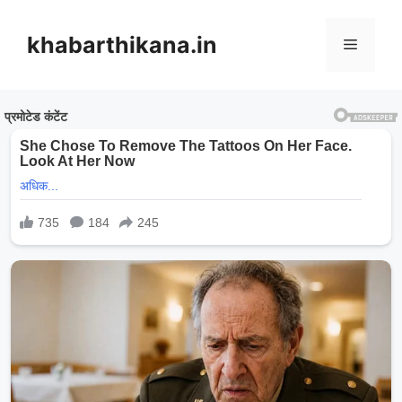
Skip
to
khabarthikana.in
Menu
content