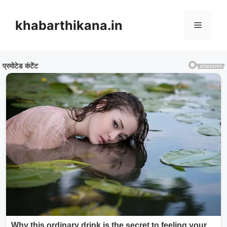
Skip
to
khabarthikana.in
Menu
content