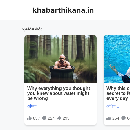
Skip
khabarthikana.in
to
content