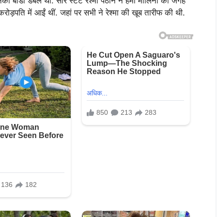
 उनकी बॉडी डबल थीं. सारे स्टंट रेश्मा पठान ने हेमा मालिनी की जगह
ोड़पति में आईं थीं. जहां पर सभी ने रेश्मा की खूब तारीफ की थी.