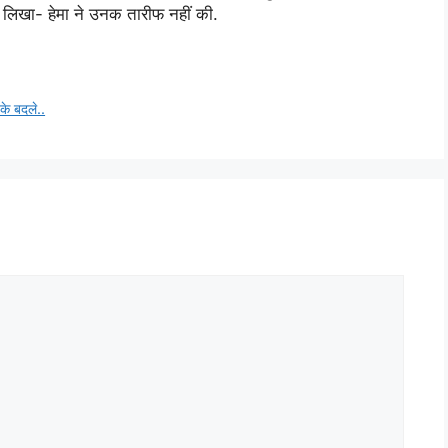
े लिखा- हेमा ने उनक तारीफ नहीं की.
के बदले..