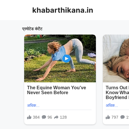
Skip
khabarthikana.in
to
content