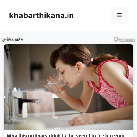
Skip
to
khabarthikana.in
Menu
content