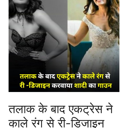
तलाक के बाद एकट्रेस ने
काले रंग से री-डिजाइन