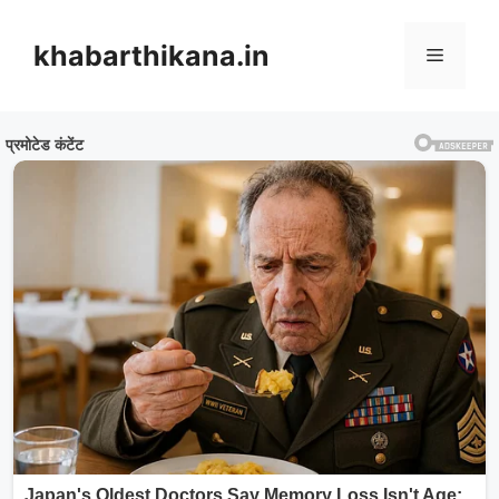
Skip
to
khabarthikana.in
Menu
content