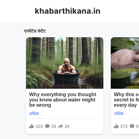
Skip
khabarthikana.in
to
content