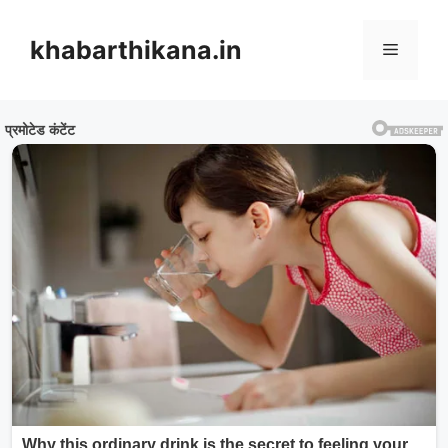
Skip
to
khabarthikana.in
Menu
content