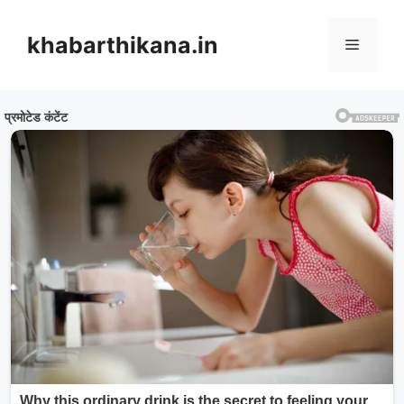
Skip
to
khabarthikana.in
Menu
content