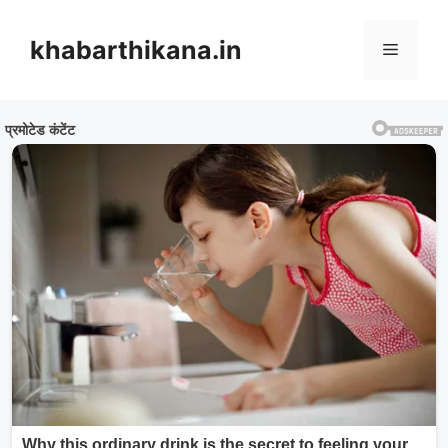
Skip
to
khabarthikana.in
Menu
content