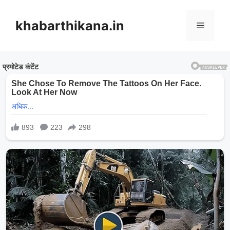
Skip
to
khabarthikana.in
Menu
content