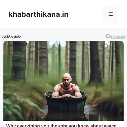
Skip
to
khabarthikana.in
Menu
content