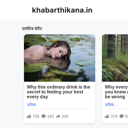
Skip
khabarthikana.in
to
content