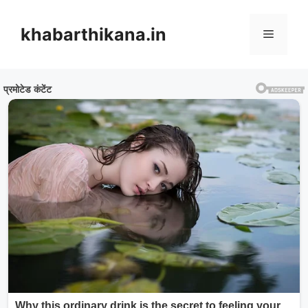
Skip
to
khabarthikana.in
Menu
content