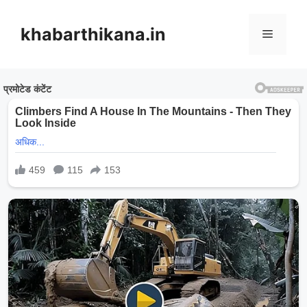
Skip
to
khabarthikana.in
Menu
content