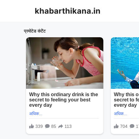
Skip
khabarthikana.in
to
content