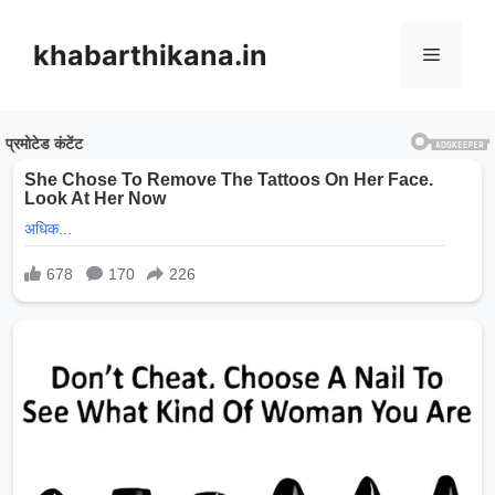
Skip
to
khabarthikana.in
Menu
content