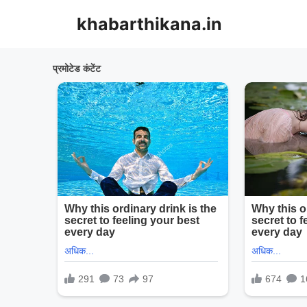
Skip
khabarthikana.in
to
content