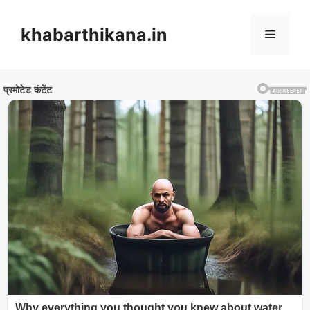
Skip
to
khabarthikana.in
Menu
content