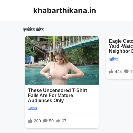
Skip
khabarthikana.in
to
content