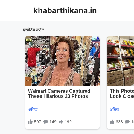
Skip
khabarthikana.in
to
content