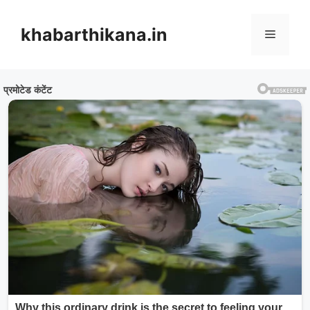
Skip
to
khabarthikana.in
Menu
content